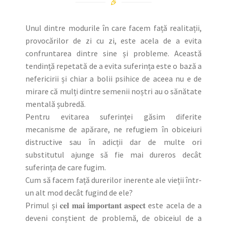
Unul dintre modurile în care facem față realitații,
provocărilor de zi cu zi, este acela de a evita
confruntarea dintre sine și probleme. Această
tendință repetată de a evita suferința este o bază a
nefericirii și chiar a bolii psihice de aceea nu e de
mirare că mulți dintre semenii noștri au o sănătate
mentală șubredă.
Pentru evitarea suferinței găsim diferite
mecanisme de apărare, ne refugiem în obiceiuri
distructive sau în adicții dar de multe ori
substitutul ajunge să fie mai dureros decât
suferința de care fugim.
Cum să facem față durerilor inerente ale vieții într-
un alt mod decât fugind de ele?
Primul și 𝐜𝐞𝐥 𝐦𝐚𝐢 𝐢𝐦𝐩𝐨𝐫𝐭𝐚𝐧𝐭 𝐚𝐬𝐩𝐞𝐜𝐭 este acela de a
deveni conștient de problemă, de obiceiul de a