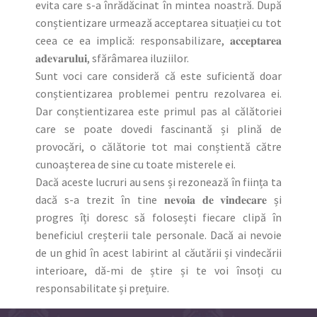
evita care s-a înrădăcinat în mintea noastră. După
conștientizare urmează acceptarea situației cu tot
ceea ce ea implică: responsabilizare, 𝐚𝐜𝐜𝐞𝐩𝐭𝐚𝐫𝐞𝐚
𝐚𝐝𝐞𝐯𝐚𝐫𝐮𝐥𝐮𝐢, sfărâmarea iluziilor.
Sunt voci care consideră că este suficientă doar
conștientizarea problemei pentru rezolvarea ei.
Dar conștientizarea este primul pas al călătoriei
care se poate dovedi fascinantă și plină de
provocări, o călătorie tot mai conștientă către
cunoașterea de sine cu toate misterele ei.
Dacă aceste lucruri au sens și rezonează în ființa ta
dacă s-a trezit în tine 𝐧𝐞𝐯𝐨𝐢𝐚 𝐝𝐞 𝐯𝐢𝐧𝐝𝐞𝐜𝐚𝐫𝐞 și
progres îți doresc să folosești fiecare clipă în
beneficiul creșterii tale personale. Dacă ai nevoie
de un ghid în acest labirint al căutării și vindecării
interioare, dă-mi de știre și te voi însoți cu
responsabilitate și prețuire.