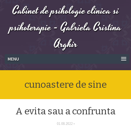
Cabinet de psihologie clinica si
psihoterapie - Gabriela Cristina
Arghir
MENU
cunoastere de sine
A evita sau a confrunta
01.08.2022