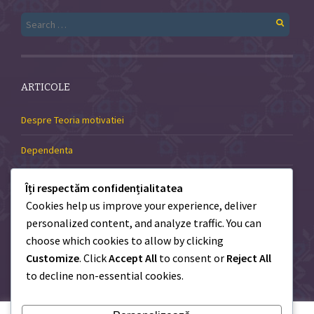
Search
for:
ARTICOLE
Despre Teoria motivatiei
Dependenta
Autodisciplina și stima de sine
Îți respectăm confidențialitatea
Cookies help us improve your experience, deliver
Sanatatea emotionala a copilului tau
personalized content, and analyze traffic. You can
choose which cookies to allow by clicking
Terapia prin hipnoza
Customize
. Click
Accept All
to consent or
Reject All
A evita sau a confrunta
to decline non-essential cookies.
Sistemul Huna si Constiinta umana