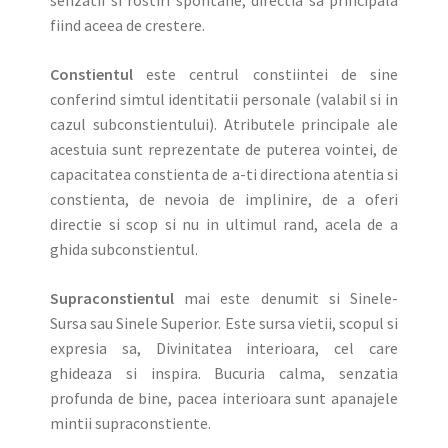
senzatii si rostiri spontane, directia sa principala
fiind aceea de crestere.
Constientul
este centrul constiintei de sine
conferind simtul identitatii personale (valabil si in
cazul subconstientului). Atributele principale ale
acestuia sunt reprezentate de puterea vointei, de
capacitatea constienta de a-ti directiona atentia si
constienta, de nevoia de implinire, de a oferi
directie si scop si nu in ultimul rand, acela de a
ghida subconstientul.
Supraconstientul
mai este denumit si Sinele-
Sursa sau Sinele Superior. Este sursa vietii, scopul si
expresia sa, Divinitatea interioara, cel care
ghideaza si inspira. Bucuria calma, senzatia
profunda de bine, pacea interioara sunt apanajele
mintii supraconstiente.