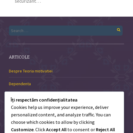
securizant…
Search
for:
ARTICOLE
Despre Teoria motivatiei
Dependenta
Autodisciplina și stima de sine
Îți respectăm confidențialitatea
Cookies help us improve your experience, deliver
Sanatatea emotionala a copilului tau
personalized content, and analyze traffic. You can
choose which cookies to allow by clicking
Terapia prin hipnoza
Customize
. Click
Accept All
to consent or
Reject All