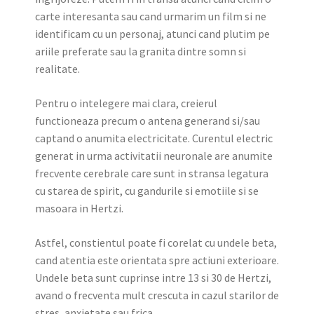
carte interesanta sau cand urmarim un film si ne
identificam cu un personaj, atunci cand plutim pe
ariile preferate sau la granita dintre somn si
realitate.
Pentru o intelegere mai clara, creierul
functioneaza precum o antena generand si/sau
captand o anumita electricitate. Curentul electric
generat in urma activitatii neuronale are anumite
frecvente cerebrale care sunt in stransa legatura
cu starea de spirit, cu gandurile si emotiile si se
masoara in Hertzi.
Astfel, constientul poate fi corelat cu undele beta,
cand atentia este orientata spre actiuni exterioare.
Undele beta sunt cuprinse intre 13 si 30 de Hertzi,
avand o frecventa mult crescuta in cazul starilor de
stres, anxietate sau frica.