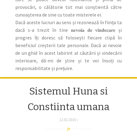
provocări, o călătorie tot mai conștientă către
cunoașterea de sine cu toate misterele ei.
Dacă aceste lucruri au sens și rezonează în ființa ta
dacă s-a trezit în tine 𝐧𝐞𝐯𝐨𝐢𝐚 𝐝𝐞 𝐯𝐢𝐧𝐝𝐞𝐜𝐚𝐫𝐞 și
progres îți doresc să folosești fiecare clipă în
beneficiul creșterii tale personale. Dacă ai nevoie
de un ghid în acest labirint al căutării și vindecării
interioare, dă-mi de știre și te voi însoți cu
responsabilitate și prețuire.
Sistemul Huna si
Constiinta umana
12.02.2016