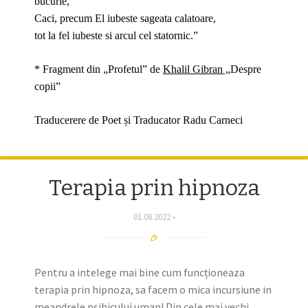
bucurie,
Caci, precum El iubeste sageata calatoare,
tot la fel iubeste si arcul cel statornic.”
* Fragment din „Profetul” de
Khalil Gibran
„
Despre
copii”
Traducerere de Poet și Traducator Radu Carneci
Terapia prin hipnoza
01.08.2022
Pentru a intelege mai bine cum funcționeaza
terapia prin hipnoza, sa facem o mica incursiune in
meandrele psihicului uman! Din cele mai vechi