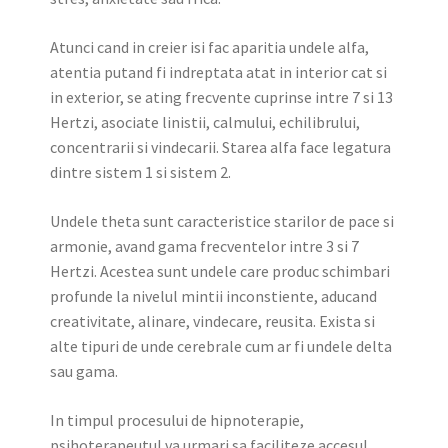
Atunci cand in creier isi fac aparitia undele alfa,
atentia putand fi indreptata atat in interior cat si
in exterior, se ating frecvente cuprinse intre 7 si 13
Hertzi, asociate linistii, calmului, echilibrului,
concentrarii si vindecarii. Starea alfa face legatura
dintre sistem 1 si sistem 2.
Undele theta sunt caracteristice starilor de pace si
armonie, avand gama frecventelor intre 3 si 7
Hertzi. Acestea sunt undele care produc schimbari
profunde la nivelul mintii inconstiente, aducand
creativitate, alinare, vindecare, reusita. Exista si
alte tipuri de unde cerebrale cum ar fi undele delta
sau gama.
In timpul procesului de hipnoterapie,
psihoterapeutul va urmari sa faciliteze accesul