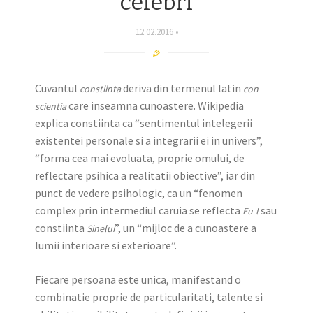
celebri
12.02.2016
Cuvantul
deriva din termenul latin
constiinta
con
care inseamna cunoastere. Wikipedia
scientia
explica constiinta ca “sentimentul intelegerii
existentei personale si a integrarii ei in univers”,
“forma cea mai evoluata, proprie omului, de
reflectare psihica a realitatii obiective”, iar din
punct de vedere psihologic, ca un “fenomen
complex prin intermediul caruia se reflecta
sau
Eu-l
constiinta
”, un “mijloc de a cunoastere a
Sinelui
lumii interioare si exterioare”.
Fiecare persoana este unica, manifestand o
combinatie proprie de particularitati, talente si