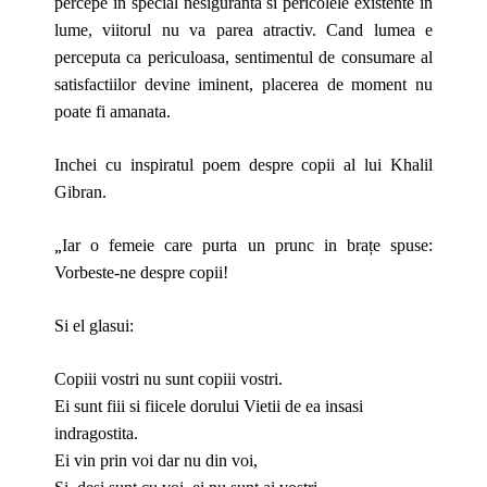
percepe in special nesiguranta si pericolele existente în
lume, viitorul nu va parea atractiv. Cand lumea e
perceputa ca periculoasa, sentimentul de consumare al
satisfactiilor devine iminent, placerea de moment nu
poate fi amanata.
Inchei cu inspiratul poem despre copii al lui Khalil
Gibran.
„
Iar o femeie care purta un prunc in brațe spuse:
Vorbeste-ne despre copii!
Si el glasui:
Copiii vostri nu sunt copiii vostri.
Ei sunt fiii si fiicele dorului Vietii de ea insasi
indragostita.
Ei vin prin voi dar nu din voi,