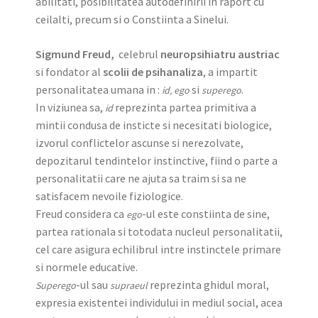
abilitati, posibilitatea autodefinirii in raport cu
ceilalti, precum si o Constiinta a Sinelui.
Sigmund Freud,
celebrul
neuropsihiatru austriac
si fondator al
scolii de psihanaliza
, a impartit
personalitatea umana in :
si
.
id, ego
superego
In viziunea sa,
reprezinta partea primitiva a
id
mintii condusa de insticte si necesitati biologice,
izvorul conflictelor ascunse si nerezolvate,
depozitarul tendintelor instinctive, fiind o parte a
personalitatii care ne ajuta sa traim si sa ne
satisfacem nevoile fiziologice.
Freud considera ca
-ul este constiinta de sine,
ego
partea rationala si totodata nucleul personalitatii,
cel care asigura echilibrul intre instinctele primare
si normele educative.
-ul sau
reprezinta ghidul moral,
Superego
supraeul
expresia existentei individului in mediul social, acea