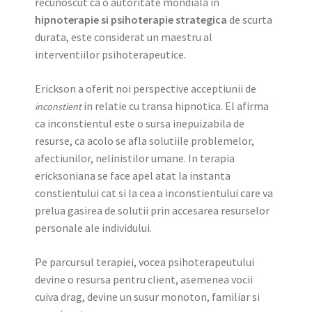
recunoscut ca o autoritate mondiala in
hipnoterapie si psihoterapie strategica
de scurta
durata, este considerat un maestru al
interventiilor psihoterapeutice.
Erickson a oferit noi perspective acceptiunii de
in relatie cu transa hipnotica. El afirma
inconstient
ca inconstientul este o sursa inepuizabila de
resurse, ca acolo se afla solutiile problemelor,
afectiunilor, nelinistilor umane. In terapia
ericksoniana se face apel atat la instanta
constientului cat si la cea a inconstientului care va
prelua gasirea de solutii prin accesarea resurselor
personale ale individului.
Pe parcursul terapiei, vocea psihoterapeutului
devine o resursa pentru client, asemenea vocii
cuiva drag, devine un susur monoton, familiar si