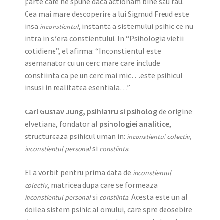
parte care ne spune daca actionam bine sau rau.
Cea mai mare descoperire a lui Sigmud Freud este
insa
, instanta a sistemului psihic ce nu
inconstientul
intra in sfera constientului. In “Psihologia vietii
cotidiene”, el afirma: “Inconstientul este
asemanator cu un cerc mare care include
constiinta ca pe un cerc mai mic….este psihicul
insusi in realitatea esentiala…”
Carl Gustav Jung,
psihiatru si psiholog
de origine
elvetiana, fondator al
psihologiei analitice
,
structureaza psihicul uman in:
inconstientul colectiv,
si
.
inconstientul personal
constiinta
El a vorbit pentru prima data de
inconstientul
, matricea dupa care se formeaza
colectiv
si
. Acesta este un al
inconstientul personal
constiinta
doilea sistem psihic al omului, care spre deosebire