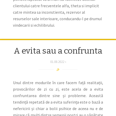
clientului catre frecventele alfa, theta si implicit
catre mintea sa inconstienta, rezervor al
resurselor sale interioare, conducandu-l pe drumul
vindecarii si echilibrului.
A evita sau a confrunta
01.08.2022
Unul dintre modurile în care facem față realitații,
provocărilor de zi cu zi, este acela de a evita
confruntarea dintre sine și probleme. Această
tendință repetată de a evita suferința este o bază a
nefericirii și chiar a bolii psihice de aceea nu e de
mirare că mulți dintre semenii noștri au o sănătate