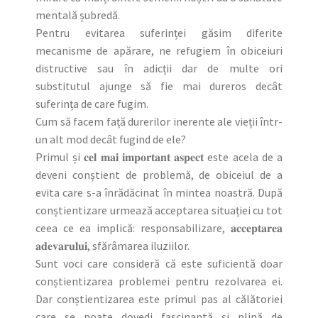
mentală șubredă.
Pentru evitarea suferinței găsim diferite
mecanisme de apărare, ne refugiem în obiceiuri
distructive sau în adicții dar de multe ori
substitutul ajunge să fie mai dureros decât
suferința de care fugim.
Cum să facem față durerilor inerente ale vieții într-
un alt mod decât fugind de ele?
Primul și 𝐜𝐞𝐥 𝐦𝐚𝐢 𝐢𝐦𝐩𝐨𝐫𝐭𝐚𝐧𝐭 𝐚𝐬𝐩𝐞𝐜𝐭 este acela de a
deveni conștient de problemă, de obiceiul de a
evita care s-a înrădăcinat în mintea noastră. După
conștientizare urmează acceptarea situației cu tot
ceea ce ea implică: responsabilizare, 𝐚𝐜𝐜𝐞𝐩𝐭𝐚𝐫𝐞𝐚
𝐚𝐝𝐞𝐯𝐚𝐫𝐮𝐥𝐮𝐢, sfărâmarea iluziilor.
Sunt voci care consideră că este suficientă doar
conștientizarea problemei pentru rezolvarea ei.
Dar conștientizarea este primul pas al călătoriei
care se poate dovedi fascinantă și plină de