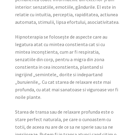
interior: senzatiile, emotiile, gândurile. El este in
relatie cu intuitia, perceptia, rapiditatea, actiunea
automata, stimulii, lipsa efortului, asociativitatea.
Hipnoterapia se folosește de aspecte care au
legatura atat cu mintea constienta cat si cu
mintea inconștienta, cum ar fi respiratia,
senzatiile din corp, pentru a migra din zona
constienta in cea inconstienta, plantand si
ingrijind „semintele„ dorite si indepartand
„buruienile„. Cu cat starea de relaxare este mai
profunda, cu atat mai sanatoase si viguroase vor fi
noile plante.
Starea de transa sau de relaxare profunda este o
stare perfect naturala, pe care o cunoastem cu
totii, de aceea nu are de ce sa ne sperie sau sa ne
ingrijoreze. Putem fi in transa atunci cand citim o