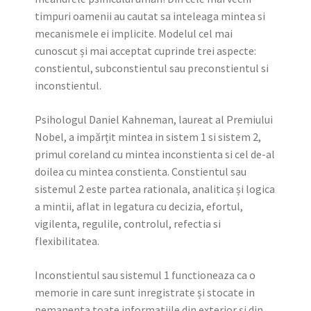
timpuri oamenii au cautat sa inteleaga mintea si
mecanismele ei implicite. Modelul cel mai
cunoscut și mai acceptat cuprinde trei aspecte:
constientul, subconstientul sau preconstientul si
inconstientul.
Psihologul Daniel Kahneman, laureat al Premiului
Nobel, a impărțit mintea in sistem 1 si sistem 2,
primul coreland cu mintea inconstienta si cel de-al
doilea cu mintea constienta. Constientul sau
sistemul 2 este partea rationala, analitica și logica
a mintii, aflat in legatura cu decizia, efortul,
vigilenta, regulile, controlul, refectia si
flexibilitatea.
Inconstientul sau sistemul 1 functioneaza ca o
memorie in care sunt inregistrate și stocate in
pemanenta toate informatiile din exterior și din