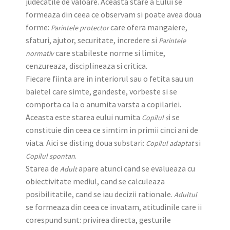
judecatile de valoare. Aceasta stare a Eului se
formeaza din ceea ce observam si poate avea doua
forme:
care ofera mangaiere,
Parintele protector
sfaturi, ajutor, securitate, incredere si
Parintele
care stabileste norme si limite,
normativ
cenzureaza, disciplineaza si critica.
Fiecare fiinta are in interiorul sau o fetita sau un
baietel care simte, gandeste, vorbeste si se
comporta ca la o anumita varsta a copilariei.
Aceasta este starea eului numita
i se
Copilul s
constituie din ceea ce simtim in primii cinci ani de
viata. Aici se disting doua substari:
si
Copilul adaptat
.
Copilul spontan
Starea de
apare atunci cand se evalueaza cu
Adult
obiectivitate mediul, cand se calculeaza
posibilitatile, cand se iau decizii rationale.
Adultul
se formeaza din ceea ce invatam, atitudinile care ii
corespund sunt: privirea directa, gesturile