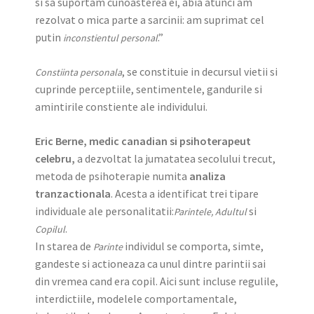
si sa suportam cunoasterea ei, abia atunci am
rezolvat o mica parte a sarcinii: am suprimat cel
putin
.”
inconstientul personal
, se constituie in decursul vietii si
Constiinta personala
cuprinde perceptiile, sentimentele, gandurile si
amintirile constiente ale individului.
Eric Berne,
medic canadian si psihoterapeut
celebru
,
a dezvoltat la jumatatea secolului trecut,
metoda de psihoterapie numita
analiza
tranzactionala
. Acesta a identificat trei tipare
individuale ale personalitatii:
si
Parintele, Adultul
.
Copilul
In starea de
individul se comporta, simte,
Parinte
gandeste si actioneaza ca unul dintre parintii sai
din vremea cand era copil. Aici sunt incluse regulile,
interdictiile, modelele comportamentale,