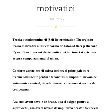
motivatiei
08.09.2022
Teoria autodeterminarii (Self Determination Theory) sau
teoria motivatiei a fost elaborata de Edward Deci și Richard
Ryan.
Ei au
observa
t
efecte motivatiei intrinseci
s
i extrinseci
asupra comportamentului uman.
Conform acestei teorii exista trei nevoi principale care
trebuie satisfacute pentru a fi sanatosi si impliniti: nevoia de
autonomie / control, de relationare / conectare si nevoia de
competenta.
Asa cum avem nevoie de hrana, apa si oxigen pentru a
supravietui, asa avem nevoie de implinirea acestor trei nevoi