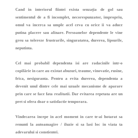
Cand in interiorul fiintei exista senzația de gol sau
sentimentul de a fi incomplet, necorespunzator, impropriu,
omul va incerca sa umple acel ceva cu orice ii va aduce
putina placere sau alinare. Persoanelor dependente le vine
greu sa tolereze frustrarile, singuratatea, durerea, lipsurile,
neputinta.
Cel mai probabil dependenta isi are radacinile intr-o
copilărie in care au existat abuzuri, traume, vinovatie, rusine,
frica, nesiguranta. Pentru a evita durerea, dependenta a
devenit unul dintre cele mai uzuale mecanisme de aparare
prin care se face fata realitatii. Dar evitarea repetata are un
pret si ofera doar o satisfactie temporara.
Vindecarea incepe in acel moment in care te-ai hotarat sa
renunti la autoamagire / iluzie si sa lasi loc in viata ta
adevarului si constientei.