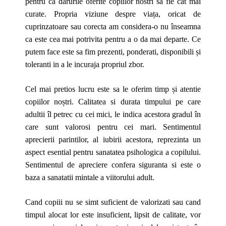
pentru ca darurile oferite copiilor nostri sa fie cat mai
curate. Propria viziune despre viața, oricat de
cuprinzatoare sau corecta am considera-o nu înseamna
ca este cea mai potrivita pentru a o da mai departe. Ce
putem face este sa fim prezenti, ponderati, disponibili și
toleranti in a le incuraja propriul zbor.
Cel mai pretios lucru este
sa le oferim timp și atentie
copiilor noștri. C
alitatea si durata timpului pe care
adultii îl petrec cu cei mici, le indica acestora gradul în
care sunt valorosi pentru cei mari. Sentimentul
aprecierii parintilor, al iubirii acestora, reprezinta un
aspect esential pentru sanatatea psihologica a copilului.
Sentimentul de apreciere confera siguranta si este o
baza a sanatatii mintale a viitorului adult.
Cand copiii nu se simt suficient de valorizati sau cand
timpul alocat lor este insuficient, lipsit de calitate, vor