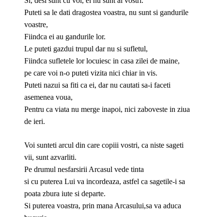
Si, desi sunt cu voi, ei nu sunt ai vostri.
Puteti sa le dati dragostea voastra, nu sunt si gandurile
voastre,
Fiindca ei au gandurile lor.
Le puteti gazdui trupul dar nu si sufletul,
Fiindca sufletele lor locuiesc in casa zilei de maine,
pe care voi n-o puteti vizita nici chiar in vis.
Puteti nazui sa fiti ca ei, dar nu cautati sa-i faceti
asemenea voua,
Pentru ca viata nu merge inapoi, nici zaboveste in ziua
de ieri.
Voi sunteti arcul din care copiii vostri, ca niste sageti
vii, sunt azvarliti.
Pe drumul nesfarsirii Arcasul vede tinta
si cu puterea Lui va incordeaza, astfel ca sagetile-i sa
poata zbura iute si departe.
Si puterea voastra, prin mana Arcasului,sa va aduca